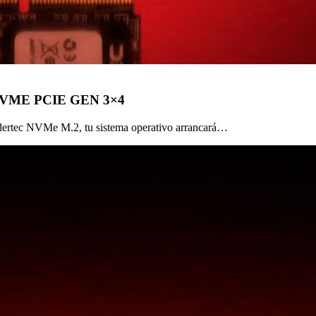
VME PCIE GEN 3×4
idertec NVMe M.2, tu sistema operativo arrancará…