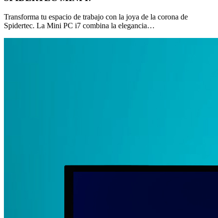
Transforma tu espacio de trabajo con la joya de la corona de
Spidertec. La Mini PC i7 combina la elegancia…